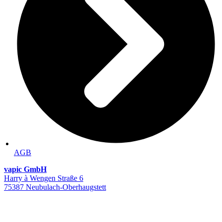
AGB
vapic GmbH
Harry à Wengen Straße 6
75387 Neubulach-Oberhaugstett